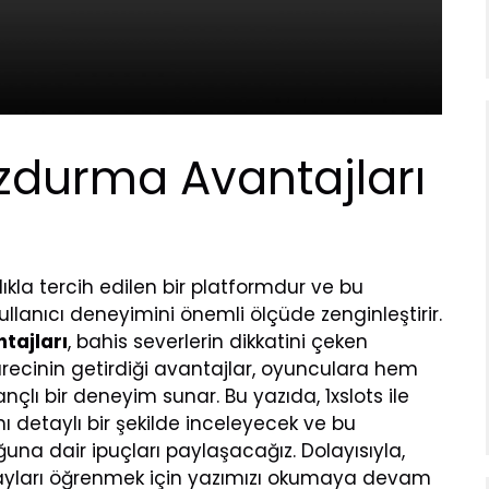
ozdurma Avantajları
lıkla tercih edilen bir platformdur ve bu
kullanıcı deneyimini önemli ölçüde zenginleştirir.
tajları
, bahis severlerin dikkatini çeken
ürecinin getirdiği avantajlar, oyunculara hem
çlı bir deneyim sunar. Bu yazıda, 1xslots ile
 detaylı bir şekilde inceleyecek ve bu
una dair ipuçları paylaşacağız. Dolayısıyla,
tayları öğrenmek için yazımızı okumaya devam