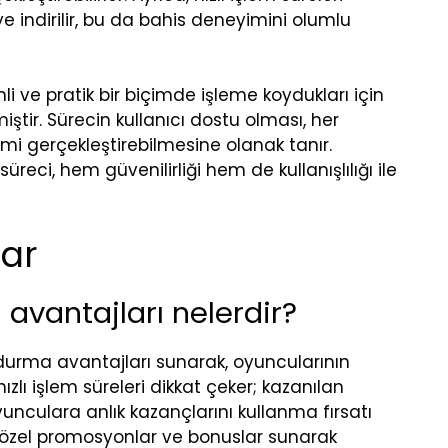
 indirilir, bu da bahis deneyimini olumlu
nli ve pratik bir biçimde işleme koydukları için
iştir. Sürecin kullanıcı dostu olması, her
emi gerçekleştirebilmesine olanak tanır.
üreci, hem güvenilirliği hem de kullanışlılığı ile
lar
avantajları nelerdir?
bozdurma avantajları sunarak, oyuncularının
hızlı işlem süreleri dikkat çeker; kazanılan
unculara anlık kazançlarını kullanma fırsatı
e özel promosyonlar ve bonuslar sunarak