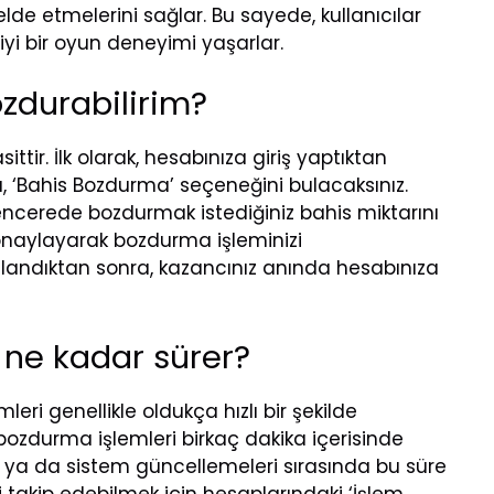
de etmelerini sağlar. Bu sayede, kullanıcılar
yi bir oyun deneyimi yaşarlar.
ozdurabilirim?
tir. İlk olarak, hesabınıza giriş yaptıktan
, ‘Bahis Bozdurma’ seçeneğini bulacaksınız.
 pencerede bozdurmak istediğiniz bahis miktarını
onaylayarak bozdurma işleminizi
amlandıktan sonra, kazancınız anında hesabınıza
 ne kadar sürer?
eri genellikle oldukça hızlı bir şekilde
durma işlemleri birkaç dakika içerisinde
ya da sistem güncellemeleri sırasında bu süre
ini takip edebilmek için hesaplarındaki ‘İşlem