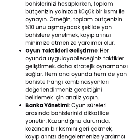
bahislerinizi hesaplarken, toplam
bütçenizin yalnızca küçük bir kısmı ile
oynayın. Örneğin, toplam bütçenizin
%10’unu aşmayacak şekilde yan
bahislere yönelmek, kayıplarınızı
minimize etmenize yardımcı olur.
Oyun Taktikleri Geliştirme
: Her
oyunda uygulayabileceğiniz taktikler
geliştirmek, daha stratejik oynamanızı
sağlar. Hem ana oyunda hem de yan
bahiste hangi kombinasyonları
değerlendirmeniz gerektiğini
belirlemek için analiz yapın.
Banka Yönetimi
: Oyun süreleri
arasında bahislerinizi dikkatlice
yönetin. Kazandığınız durumda,
kazancın bir kısmını geri çekmek,
kayıplarınızı dengelemenize yardımcı