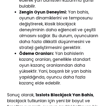
ederek yan bahisten kazanma şansı
bulabilir.
Zengin Oyun Deneyimi:
Yan bahis,
oyunun dinamiklerini ve temposunu
değiştirerek, klasik blackjack
deneyiminin daha eğlenceli ve çeşitli
olmasını sağlar. Bu durum, oyuncuların
daha fazla dikkatli düşünmesini ve
strateji geliştirmesini gerektirir.
Ödeme Oranları:
Yan bahislerin
kazanç oranları, genellikle standart
oyun kazanç oranlarından daha
yüksektir. Yani, başarılı bir yan bahis
yapıldığında, oyuncu daha fazla
kazanç elde edebilir.
Sonuç olarak,
1xslots Blackjack Yan Bahis
,
blackjack tutkunları için yeni bir boyut ve