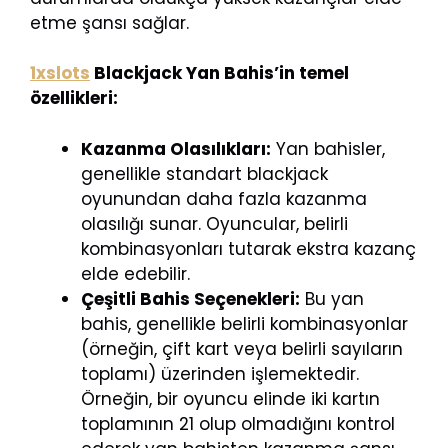
etme şansı sağlar.
1xslots
Blackjack Yan Bahis’in temel
özellikleri:
Kazanma Olasılıkları:
Yan bahisler,
genellikle standart blackjack
oyunundan daha fazla kazanma
olasılığı sunar. Oyuncular, belirli
kombinasyonları tutarak ekstra kazanç
elde edebilir.
Çeşitli Bahis Seçenekleri:
Bu yan
bahis, genellikle belirli kombinasyonlar
(örneğin, çift kart veya belirli sayıların
toplamı) üzerinden işlemektedir.
Örneğin, bir oyuncu elinde iki kartın
toplamının 21 olup olmadığını kontrol