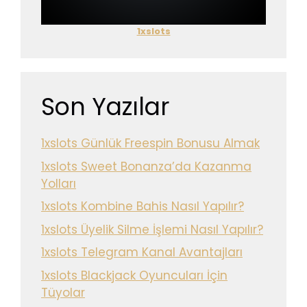
1xslots
Son Yazılar
1xslots Günlük Freespin Bonusu Almak
1xslots Sweet Bonanza’da Kazanma
Yolları
1xslots Kombine Bahis Nasıl Yapılır?
1xslots Üyelik Silme İşlemi Nasıl Yapılır?
1xslots Telegram Kanal Avantajları
1xslots Blackjack Oyuncuları İçin
Tüyolar