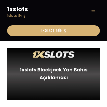
İçeriğe
1xslots
atla
Menü
1slots Giriş
1XSLOT GİRİŞ