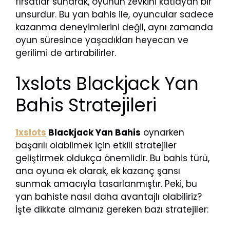
fırsatlar sunarak, oyunun zevkini katlayan bir
unsurdur. Bu yan bahis ile, oyuncular sadece
kazanma deneyimlerini değil, aynı zamanda
oyun süresince yaşadıkları heyecan ve
gerilimi de artırabilirler.
1xslots Blackjack Yan
Bahis Stratejileri
1xslots
Blackjack Yan Bahis
oynarken
başarılı olabilmek için etkili stratejiler
geliştirmek oldukça önemlidir. Bu bahis türü,
ana oyuna ek olarak, ek kazanç şansı
sunmak amacıyla tasarlanmıştır. Peki, bu
yan bahiste nasıl daha avantajlı olabiliriz?
İşte dikkate almanız gereken bazı stratejiler: