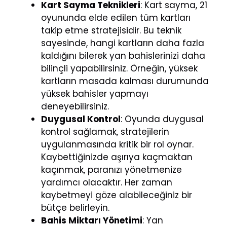
Kart Sayma Teknikleri
: Kart sayma, 21
oyununda elde edilen tüm kartları
takip etme stratejisidir. Bu teknik
sayesinde, hangi kartların daha fazla
kaldığını bilerek yan bahislerinizi daha
bilinçli yapabilirsiniz. Örneğin, yüksek
kartların masada kalması durumunda
yüksek bahisler yapmayı
deneyebilirsiniz.
Duygusal Kontrol
: Oyunda duygusal
kontrol sağlamak, stratejilerin
uygulanmasında kritik bir rol oynar.
Kaybettiğinizde aşırıya kaçmaktan
kaçınmak, paranızı yönetmenize
yardımcı olacaktır. Her zaman
kaybetmeyi göze alabileceğiniz bir
bütçe belirleyin.
Bahis Miktarı Yönetimi
: Yan