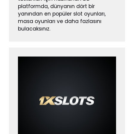
platformda, dünyanın dört bir
yanından en popüler slot oyunları,
masa oyunları ve daha fazlasını
bulacaksınız.