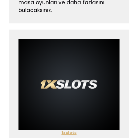
masa oyunları ve daha fazlasını
bulacaksınız.
1xslots