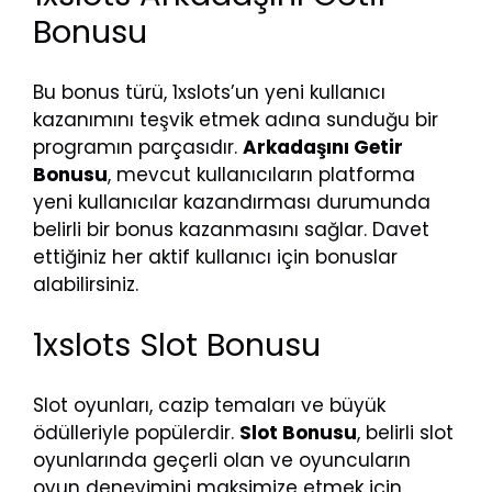
Bonusu
Bu bonus türü, 1xslots’un yeni kullanıcı
kazanımını teşvik etmek adına sunduğu bir
programın parçasıdır.
Arkadaşını Getir
Bonusu
, mevcut kullanıcıların platforma
yeni kullanıcılar kazandırması durumunda
belirli bir bonus kazanmasını sağlar. Davet
ettiğiniz her aktif kullanıcı için bonuslar
alabilirsiniz.
1xslots Slot Bonusu
Slot oyunları, cazip temaları ve büyük
ödülleriyle popülerdir.
Slot Bonusu
, belirli slot
oyunlarında geçerli olan ve oyuncuların
oyun deneyimini maksimize etmek için