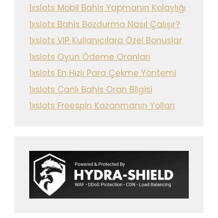
1xslots Mobil Bahis Yapmanın Kolaylığı
1xslots Bahis Bozdurma Nasıl Çalışır?
1xslots VIP Kullanıcılara Özel Bonuslar
1xslots Oyun Ödeme Oranları
1xslots En Hızlı Para Çekme Yöntemi
1xslots Canlı Bahis Oran Bilgisi
1xslots Freespin Kazanmanın Yolları