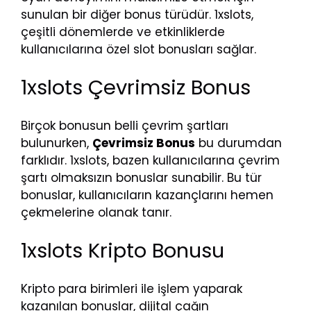
sunulan bir diğer bonus türüdür. 1xslots,
çeşitli dönemlerde ve etkinliklerde
kullanıcılarına özel slot bonusları sağlar.
1xslots Çevrimsiz Bonus
Birçok bonusun belli çevrim şartları
bulunurken,
Çevrimsiz Bonus
bu durumdan
farklıdır. 1xslots, bazen kullanıcılarına çevrim
şartı olmaksızın bonuslar sunabilir. Bu tür
bonuslar, kullanıcıların kazançlarını hemen
çekmelerine olanak tanır.
1xslots Kripto Bonusu
Kripto para birimleri ile işlem yaparak
kazanılan bonuslar, dijital çağın