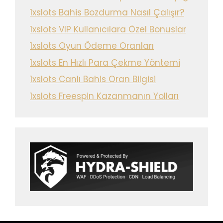
1xslots Bahis Bozdurma Nasıl Çalışır?
1xslots VIP Kullanıcılara Özel Bonuslar
1xslots Oyun Ödeme Oranları
1xslots En Hızlı Para Çekme Yöntemi
1xslots Canlı Bahis Oran Bilgisi
1xslots Freespin Kazanmanın Yolları