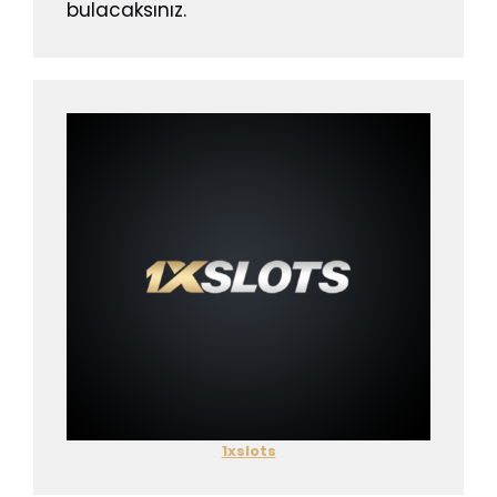
bulacaksınız.
1xslots