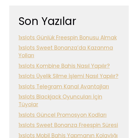
Son Yazılar
1xslots Günlük Freespin Bonusu Almak
1xslots Sweet Bonanza’da Kazanma
Yolları
1xslots Kombine Bahis Nasıl Yapılır?
1xslots Üyelik Silme İşlemi Nasıl Yapılır?
1xslots Telegram Kanal Avantajları
1xslots Blackjack Oyuncuları İçin
Tüyolar
1xslots Güncel Promosyon Kodları
1xslots Sweet Bonanza Freespin Süresi
1xslots Mobil Bahis Yapmanın Kolaylığı