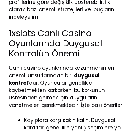
profillerine göre değişiklik gösterebilir. İlk
olarak, bazı önemli stratejileri ve ipuçlarını
inceleyelim:
1xslots Canlı Casino
Oyunlarında Duygusal
Kontrolün Önemi
Canlı casino oyunlarında kazanmanın en
önemli unsurlarından biri
duygusal
kontrol
‘dür. Oyuncular genellikle
kaybetmekten korkarken, bu korkunun
üstesinden gelmek için duygularını
yönetmeleri gerekmektedir. İşte bazı öneriler:
Kayıplara karşı sakin kalın. Duygusal
kararlar, genellikle yanlış seçimlere yol