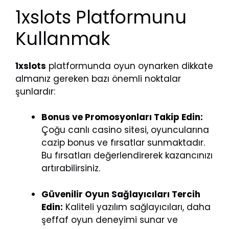
1xslots Platformunu
Kullanmak
1xslots
platformunda oyun oynarken dikkate
almanız gereken bazı önemli noktalar
şunlardır:
Bonus ve Promosyonları Takip Edin:
Çoğu canlı casino sitesi, oyuncularına
cazip bonus ve fırsatlar sunmaktadır.
Bu fırsatları değerlendirerek kazancınızı
artırabilirsiniz.
Güvenilir Oyun Sağlayıcıları Tercih
Edin:
Kaliteli yazılım sağlayıcıları, daha
şeffaf oyun deneyimi sunar ve