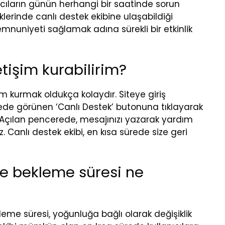
cıların günün herhangi bir saatinde sorun
lerinde canlı destek ekibine ulaşabildiği
mnuniyeti sağlamak adına sürekli bir etkinlik
letişim kurabilirim?
şim kurmak oldukça kolaydır. Siteye giriş
şede görünen ‘Canlı Destek’ butonuna tıklayarak
z. Açılan pencerede, mesajınızı yazarak yardım
z. Canlı destek ekibi, en kısa sürede size geri
de bekleme süresi ne
leme süresi, yoğunluğa bağlı olarak değişiklik