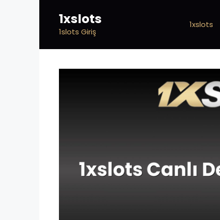
İçeriğe
1xslots
atla
1xslots
1slots Giriş