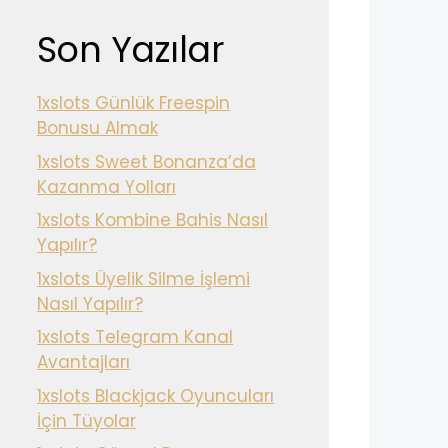
Son Yazılar
1xslots Günlük Freespin
Bonusu Almak
1xslots Sweet Bonanza’da
Kazanma Yolları
1xslots Kombine Bahis Nasıl
Yapılır?
1xslots Üyelik Silme İşlemi
Nasıl Yapılır?
1xslots Telegram Kanal
Avantajları
1xslots Blackjack Oyuncuları
İçin Tüyolar