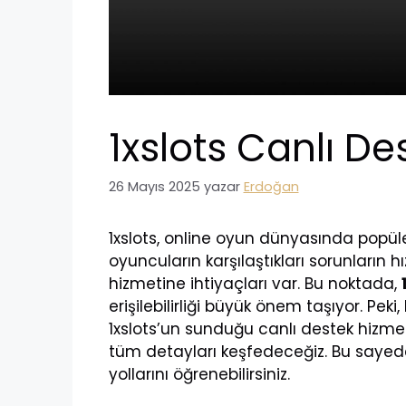
1xslots Canlı De
26 Mayıs 2025
yazar
Erdoğan
1xslots, online oyun dünyasında popüle
oyuncuların karşılaştıkları sorunların hız
hizmetine ihtiyaçları var. Bu noktada,
erişilebilirliği büyük önem taşıyor. Pe
1xslots’un sunduğu canlı destek hizmeti
tüm detayları keşfedeceğiz. Bu sayede
yollarını öğrenebilirsiniz.