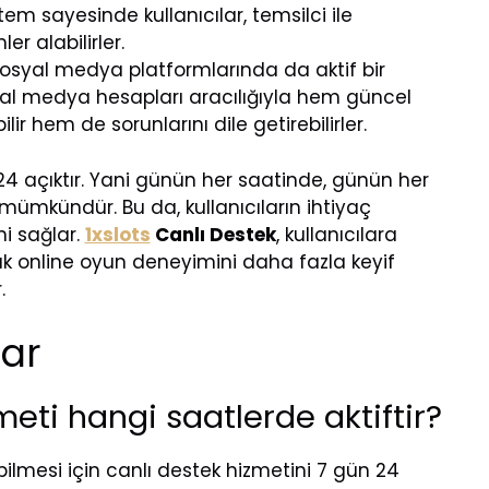
m sayesinde kullanıcılar, temsilci ile
r alabilirler.
, sosyal medya platformlarında da aktif bir
osyal medya hesapları aracılığıyla hem güncel
ir hem de sorunlarını dile getirebilirler.
/24 açıktır. Yani günün her saatinde, günün her
 mümkündür. Bu da, kullanıcıların ihtiyaç
i sağlar.
1xslots
Canlı Destek
, kullanıcılara
k online oyun deneyimini daha fazla keyif
.
lar
meti hangi saatlerde aktiftir?
abilmesi için canlı destek hizmetini 7 gün 24