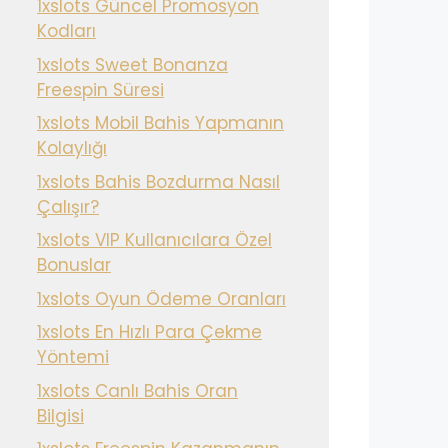
1xslots Güncel Promosyon
Kodları
1xslots Sweet Bonanza
Freespin Süresi
1xslots Mobil Bahis Yapmanın
Kolaylığı
1xslots Bahis Bozdurma Nasıl
Çalışır?
1xslots VIP Kullanıcılara Özel
Bonuslar
1xslots Oyun Ödeme Oranları
1xslots En Hızlı Para Çekme
Yöntemi
1xslots Canlı Bahis Oran
Bilgisi