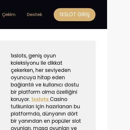
1XSLOT GİRİŞ
Çekim
Destek
1xslots, geniş oyun
koleksiyonu ile dikkat
çekerken, her seviyeden
oyuncuya hitap eden
bağlantılı ve kullanıcı dostu
bir platform olma özelliğini
koruyor.
1xslots
Casino
tutkunları için hazırlanan bu
platformda, dünyanın dört
bir yanından en popüler slot
oyunları, masa oyunları ve