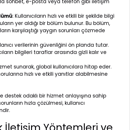
la sohbet, e-posta veya telefon gibi iletişim
ölümü
: Kullanıcıların hızlı ve etkili bir şekilde bilgi
ruların yer aldığı bir bölüm bulunur. Bu bölüm,
cıların karşılaştığı yaygın sorunları çözmede
ullanıcı verilerinin güvenliğini ön planda tutar.
arın bilgileri taraflar arasında gizli kalır ve
 hizmet sunarak, global kullanıcılara hitap eder.
rularına hızlı ve etkili yanıtlar alabilmesine
u ve destek odaklı bir hizmet anlayışına sahip
runların hızla çözülmesi, kullanıcı
dir.
k İletişim Yöntemleri ve