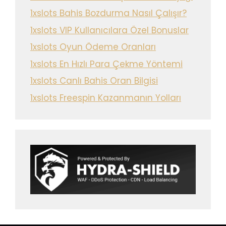
1xslots Bahis Bozdurma Nasıl Çalışır?
1xslots VIP Kullanıcılara Özel Bonuslar
1xslots Oyun Ödeme Oranları
1xslots En Hızlı Para Çekme Yöntemi
1xslots Canlı Bahis Oran Bilgisi
1xslots Freespin Kazanmanın Yolları