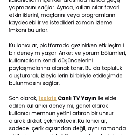
kullanıcıların içerikler arasında hızlıca geçiş
yapmasını sağlar. Ayrıca, kullanıcılar favori
etkinliklerini, maçlarını veya programlarını
kaydedebilir ve istedikleri zaman izleme
imkanı bulurlar.
Kullanıcılar, platformda gezinirken etkileşimli
bir deneyim yaşar. Anket ve yorum bölümleri,
kullanıcıların kendi düşüncelerini
paylaşmalarına olanak tanır. Bu da topluluk
oluşturarak, izleyicilerin birbiriyle etkileşimde
bulunmasını sağlar.
Son olarak,
1xslots
Canlı TV Yayın
ile elde
edilen kullanıcı deneyimi, genel olarak
kullanıcı memnuniyetini artıran bir unsur
olarak dikkat çekmektedir. Kullanıcılar,
sadece içerik açısından değil, aynı zamanda