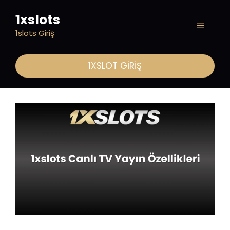
İçeriğe
1xslots
atla
Menü
1slots Giriş
1XSLOT GİRİŞ