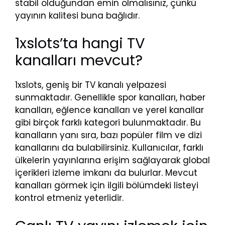
stabil olduğundan emin olmalısınız, çünkü
yayının kalitesi buna bağlıdır.
1xslots’ta hangi TV
kanalları mevcut?
1xslots, geniş bir TV kanalı yelpazesi
sunmaktadır. Genellikle spor kanalları, haber
kanalları, eğlence kanalları ve yerel kanallar
gibi birçok farklı kategori bulunmaktadır. Bu
kanalların yanı sıra, bazı popüler film ve dizi
kanallarını da bulabilirsiniz. Kullanıcılar, farklı
ülkelerin yayınlarına erişim sağlayarak global
içerikleri izleme imkanı da bulurlar. Mevcut
kanalları görmek için ilgili bölümdeki listeyi
kontrol etmeniz yeterlidir.