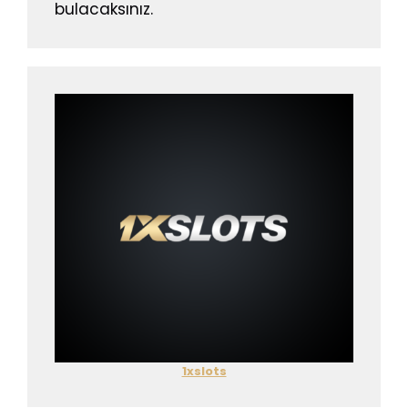
bulacaksınız.
1xslots