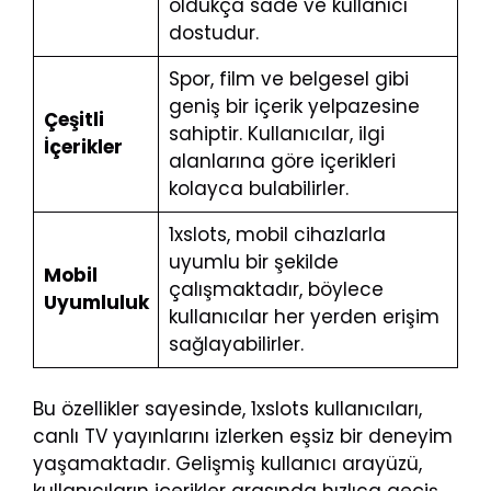
oldukça sade ve kullanıcı
dostudur.
Spor, film ve belgesel gibi
geniş bir içerik yelpazesine
Çeşitli
sahiptir. Kullanıcılar, ilgi
İçerikler
alanlarına göre içerikleri
kolayca bulabilirler.
1xslots, mobil cihazlarla
uyumlu bir şekilde
Mobil
çalışmaktadır, böylece
Uyumluluk
kullanıcılar her yerden erişim
sağlayabilirler.
Bu özellikler sayesinde, 1xslots kullanıcıları,
canlı TV yayınlarını izlerken eşsiz bir deneyim
yaşamaktadır. Gelişmiş kullanıcı arayüzü,