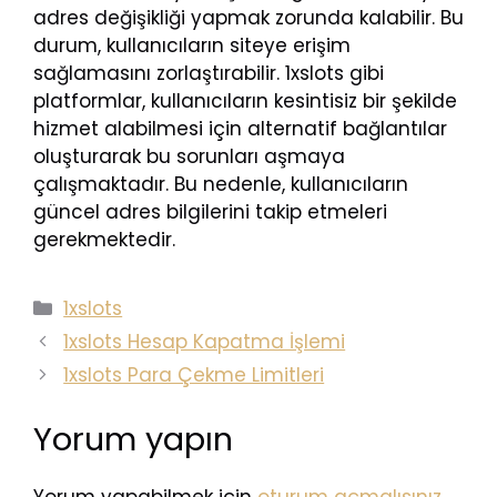
adres değişikliği yapmak zorunda kalabilir. Bu
durum, kullanıcıların siteye erişim
sağlamasını zorlaştırabilir. 1xslots gibi
platformlar, kullanıcıların kesintisiz bir şekilde
hizmet alabilmesi için alternatif bağlantılar
oluşturarak bu sorunları aşmaya
çalışmaktadır. Bu nedenle, kullanıcıların
güncel adres bilgilerini takip etmeleri
gerekmektedir.
Kategoriler
1xslots
1xslots Hesap Kapatma İşlemi
1xslots Para Çekme Limitleri
Yorum yapın
Yorum yapabilmek için
oturum açmalısınız
.