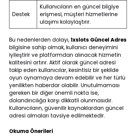
Kullanıcıların en güncel bilgiye
Destek
erişmesi, müşteri hizmetlerine
ulaşımı kolaylaştırır.
Bu nedenlerden dolayı,
1xslots Güncel Adres
bilgisine sahip olmak, kullanıcı deneyimini
iyileştirir ve platformdan alınacak hizmetin
kalitesini artırır. Aktif olarak güncel adresi
takip eden kullanıcılar, kesintisiz bir şekilde
oyun oynamaya devam edebilir ve her türlü
yenilikten haberdar olabilir. Unutulmaması
gereken bir diğer önemli nokta ise,
dolandırıcılığa karşı dikkatli olunmasıdır.
Kullanıcıların, güvenilir kaynaklardan güncel
adresi almaları tavsiye edilmektedir.
Okuma Önerileri