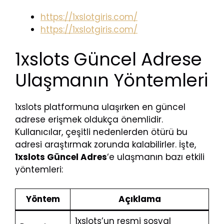
https://1xslotgiris.com/
https://1xslotgiris.com/
1xslots Güncel Adrese
Ulaşmanın Yöntemleri
1xslots platformuna ulaşırken en güncel
adrese erişmek oldukça önemlidir.
Kullanıcılar, çeşitli nedenlerden ötürü bu
adresi araştırmak zorunda kalabilirler. İşte,
1xslots Güncel Adres
‘e ulaşmanın bazı etkili
yöntemleri:
Yöntem
Açıklama
1xslots’un resmi sosyal