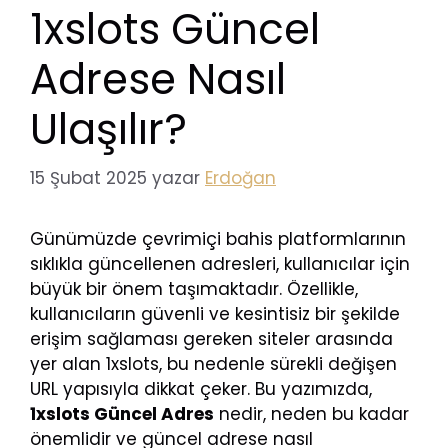
1xslots Güncel
Adrese Nasıl
Ulaşılır?
15 Şubat 2025
yazar
Erdoğan
Günümüzde çevrimiçi bahis platformlarının
sıklıkla güncellenen adresleri, kullanıcılar için
büyük bir önem taşımaktadır. Özellikle,
kullanıcıların güvenli ve kesintisiz bir şekilde
erişim sağlaması gereken siteler arasında
yer alan 1xslots, bu nedenle sürekli değişen
URL yapısıyla dikkat çeker. Bu yazımızda,
1xslots Güncel Adres
nedir, neden bu kadar
önemlidir ve güncel adrese nasıl