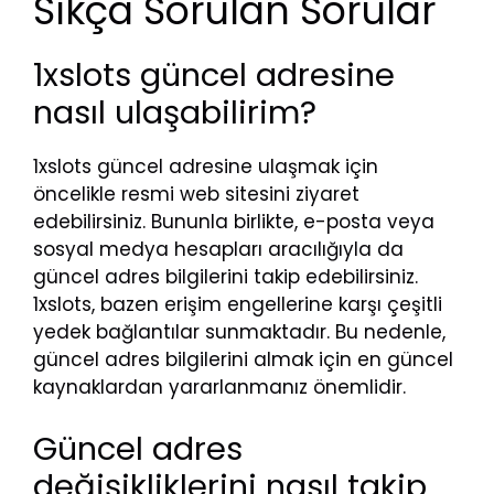
Sıkça Sorulan Sorular
1xslots güncel adresine
nasıl ulaşabilirim?
1xslots güncel adresine ulaşmak için
öncelikle resmi web sitesini ziyaret
edebilirsiniz. Bununla birlikte, e-posta veya
sosyal medya hesapları aracılığıyla da
güncel adres bilgilerini takip edebilirsiniz.
1xslots, bazen erişim engellerine karşı çeşitli
yedek bağlantılar sunmaktadır. Bu nedenle,
güncel adres bilgilerini almak için en güncel
kaynaklardan yararlanmanız önemlidir.
Güncel adres
değişikliklerini nasıl takip