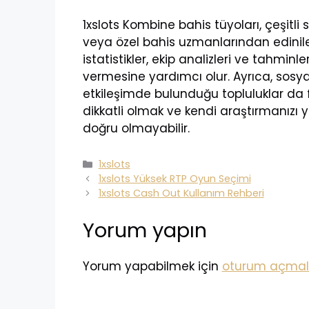
1xslots Kombine bahis tüyoları, çeşitli
veya özel bahis uzmanlarından edinilebi
istatistikler, ekip analizleri ve tahminle
vermesine yardımcı olur. Ayrıca, sosy
etkileşimde bulunduğu topluluklar da f
dikkatli olmak ve kendi araştırmanız
doğru olmayabilir.
Kategoriler
1xslots
1xslots Yüksek RTP Oyun Seçimi
1xslots Cash Out Kullanım Rehberi
Yorum yapın
Yorum yapabilmek için
oturum açmalı