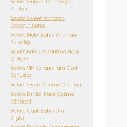
1xslots Güncel Promosyon
Kodları
1xslots Sweet Bonanza
Freespin Süresi
1xslots Mobil Bahis Yapmanın
Kolaylığı
1xslots Bahis Bozdurma Nasıl
Çalışır?
1xslots VIP Kullanıcılara Özel
Bonuslar
1xslots Oyun Ödeme Oranları
1xslots En Hızlı Para Çekme
Yöntemi
1xslots Canlı Bahis Oran
Bilgisi