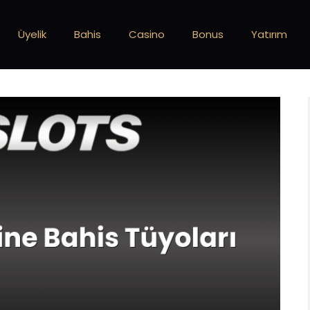
Üyelik
Bahis
Casino
Bonus
Yatırım