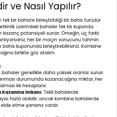
 ve Nasıl Yapılır?
k bir bahiste birleştirildiği bir bahis türüdür.
kinlik üzerindeki bahisler tek bir kuponda
 kazanç potansiyeli sunar. Örneğin, üç farklı
anlıyorsanız, her bir maçın sonucunu tahmin
bahis kuponunda birleştirebilirsiniz. Kombine
ağına birlikte göz atalım.
:
bahisler genellikle daha yüksek oranlar sunar.
zanması durumunda kazanacağınız miktar, her
ılması ile hesaplanır.
la Kazanma İmkanı:
Tekil bahislerde
ısı fazla olabilir; ancak kombine bahislerde
 elde etme şansınız vardır.