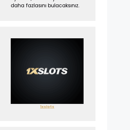
daha fazlasını bulacaksınız.
1xslots