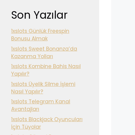
Son Yazılar
1xslots Günlük Freespin
Bonusu Almak
1xslots Sweet Bonanza’da
Kazanma Yolları
1xslots Kombine Bahis Nasıl
Yapılır?
1xslots Üyelik Silme İşlemi
Nasıl Yapılır?
1xslots Telegram Kanal
Avantajları
1xslots Blackjack Oyuncuları
İçin Tüyolar