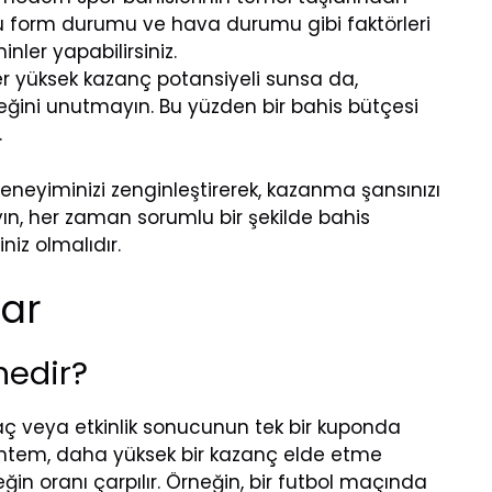
uncu form durumu ve hava durumu gibi faktörleri
nler yapabilirsiniz.
er yüksek kazanç potansiyeli sunsa da,
ceğini unutmayın. Bu yüzden bir bahis bütçesi
.
neyiminizi zenginleştirerek, kazanma şansınızı
ın, her zaman sorumlu bir şekilde bahis
iz olmalıdır.
lar
nedir?
aç veya etkinlik sonucunun tek bir kuponda
 yöntem, daha yüksek bir kazanç elde etme
ğin oranı çarpılır. Örneğin, bir futbol maçında