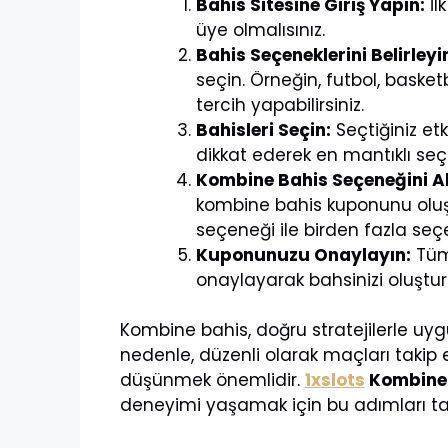
Bahis Sitesine Giriş Yapın:
İlk
üye olmalısınız.
Bahis Seçeneklerini Belirleyi
seçin. Örneğin, futbol, basket
tercih yapabilirsiniz.
Bahisleri Seçin:
Seçtiğiniz etk
dikkat ederek en mantıklı se
Kombine Bahis Seçeneğini Akt
kombine bahis kuponunu oluşt
seçeneği ile birden fazla seçe
Kuponunuzu Onaylayın:
Tüm 
onaylayarak bahsinizi oluştur
Kombine bahis, doğru stratejilerle uyg
nedenle, düzenli olarak maçları takip e
düşünmek önemlidir.
1xslots
Kombine
deneyimi yaşamak için bu adımları taki