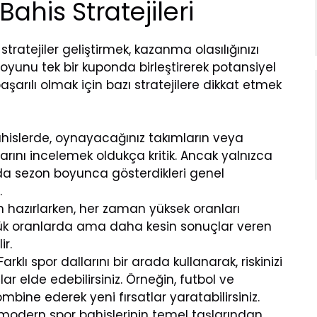
ahis Stratejileri
stratejiler geliştirmek, kazanma olasılığınızı
a oyunu tek bir kuponda birleştirerek potansiyel
aşarılı olmak için bazı stratejilere dikkat etmek
hislerde, oynayacağınız takımların veya
rını incelemek oldukça kritik. Ancak yalnızca
a sezon boyunca gösterdikleri genel
.
 hazırlarken, her zaman yüksek oranları
k oranlarda ama daha kesin sonuçlar veren
ir.
 Farklı spor dallarını bir arada kullanarak, riskinizi
ar elde edebilirsiniz. Örneğin, futbol ve
bine ederek yeni fırsatlar yaratabilirsiniz.
k, modern spor bahislerinin temel taşlarından