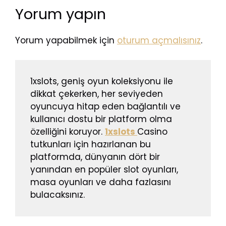
Yorum yapın
Yorum yapabilmek için
oturum açmalısınız
.
1xslots, geniş oyun koleksiyonu ile
dikkat çekerken, her seviyeden
oyuncuya hitap eden bağlantılı ve
kullanıcı dostu bir platform olma
özelliğini koruyor.
1xslots
Casino
tutkunları için hazırlanan bu
platformda, dünyanın dört bir
yanından en popüler slot oyunları,
masa oyunları ve daha fazlasını
bulacaksınız.