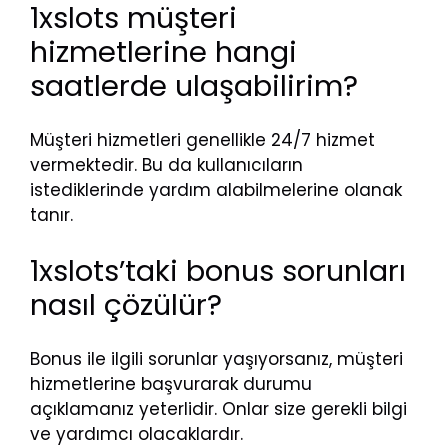
1xslots müşteri
hizmetlerine hangi
saatlerde ulaşabilirim?
Müşteri hizmetleri genellikle 24/7 hizmet
vermektedir. Bu da kullanıcıların
istediklerinde yardım alabilmelerine olanak
tanır.
1xslots’taki bonus sorunları
nasıl çözülür?
Bonus ile ilgili sorunlar yaşıyorsanız, müşteri
hizmetlerine başvurarak durumu
açıklamanız yeterlidir. Onlar size gerekli bilgi
ve yardımcı olacaklardır.