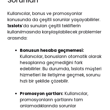
Sorunları
Kullanıcılar, bonus ve promosyonlar
konusunda da çeşitli sorunlar yaşayabilirler.
1xslots
’da sunulan çeşitli tekliflerin
kullanılmasında karşılaşılabilecek problemler
arasında:
Bonusun hesaba geçmemesi:
Kullanıcılar, bonusların otomatik olarak
hesaplarına geçmediğini fark
edebilirler. Bu durumda, 1xslots müşteri
hizmetleri ile iletişime geçmek, sorunu
hızlı bir şekilde çözebilir.
Promosyon şartları:
Kullanıcılar,
promosyonların şartlarını tam
anlamadıklarında sorunlar