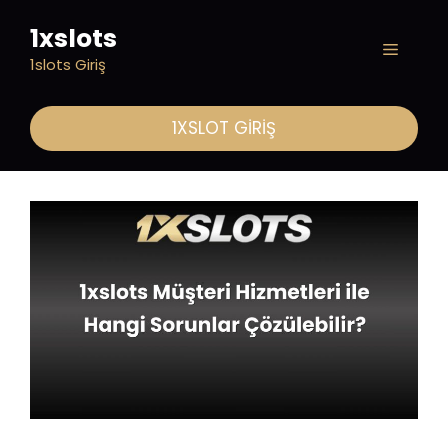
İçeriğe
1xslots
atla
Menü
1slots Giriş
1XSLOT GİRİŞ