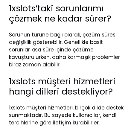
1xslots’taki sorunlarımı
çözmek ne kadar sürer?
Sorunun türüne bağlı olarak, çözüm süresi
değişiklik gösterebilir. Genellikle basit
sorunlar kısa süre içinde çözüme
kavuşturulurken, daha karmaşık problemler
biraz zaman alabilir.
1xslots müşteri hizmetleri
hangi dilleri destekliyor?
1xslots müşteri hizmetleri, birçok dilde destek
sunmaktadır. Bu sayede kullanıcılar, kendi
tercihlerine göre iletişim kurabilirler.