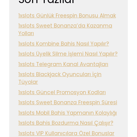
1xslots Günlük Freespin Bonusu Almak
1xslots Sweet Bonanza’da Kazanma
Yolları
1xslots Kombine Bahis Nasıl Yapılır?
1xslots Üyelik Silme İşlemi Nasıl Yapılır?
1xslots Telegram Kanal Avantajları
1xslots Blackjack Oyuncuları İçin
Tüyolar
1xslots Güncel Promosyon Kodları
1xslots Sweet Bonanza Freespin Süresi
1xslots Mobil Bahis Yapmanın Kolaylığı
1xslots Bahis Bozdurma Nasıl Çalışır?
1xslots VIP Kullanıcılara Özel Bonuslar