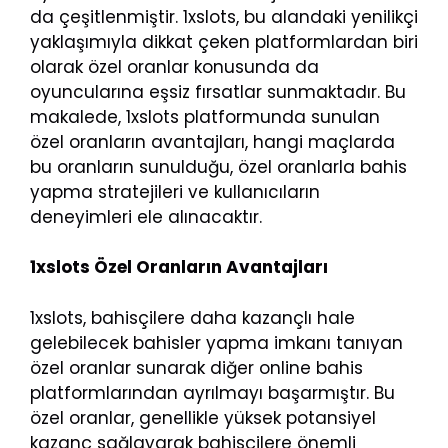
da çeşitlenmiştir. 1xslots, bu alandaki yenilikçi
yaklaşımıyla dikkat çeken platformlardan biri
olarak özel oranlar konusunda da
oyuncularına eşsiz fırsatlar sunmaktadır. Bu
makalede, 1xslots platformunda sunulan
özel oranların avantajları, hangi maçlarda
bu oranların sunulduğu, özel oranlarla bahis
yapma stratejileri ve kullanıcıların
deneyimleri ele alınacaktır.
1xslots Özel Oranların Avantajları
1xslots, bahisçilere daha kazançlı hale
gelebilecek bahisler yapma imkanı tanıyan
özel oranlar sunarak diğer online bahis
platformlarından ayrılmayı başarmıştır. Bu
özel oranlar, genellikle yüksek potansiyel
kazanç sağlayarak bahisçilere önemli