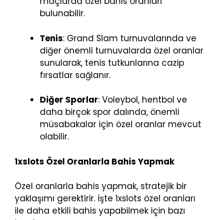
maçlarda özel bahis oranları
bulunabilir.
Tenis
: Grand Slam turnuvalarında ve
diğer önemli turnuvalarda özel oranlar
sunularak, tenis tutkunlarına cazip
fırsatlar sağlanır.
Diğer Sporlar
: Voleybol, hentbol ve
daha birçok spor dalında, önemli
müsabakalar için özel oranlar mevcut
olabilir.
1xslots Özel Oranlarla Bahis Yapmak
Özel oranlarla bahis yapmak, stratejik bir
yaklaşımı gerektirir. İşte 1xslots özel oranları
ile daha etkili bahis yapabilmek için bazı