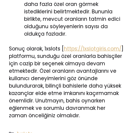
daha fazla özel oran görmek
istediklerini belirtmektedir. Bununla
birlikte, mevcut oranların tatmin edici
olduğunu söyleyenlerin sayısı da
oldukça fazladır.
Sonuç olarak, 1xslots [
https://1xslotgiris.com/
]
platformu, sunduğu özel oranlarla bahisçiler
için cazip bir seçenek olmaya devam
etmektedir. Özel oranların avantajlarını ve
kullanıcı deneyimlerini göz önünde
bulundurarak, bilinçli bahislerle daha yüksek
kazançlar elde etme imkanını kaçırmamak
önemlidir. Unutmayın, bahis oynarken
eğlenmek ve sorumlu davranmak her
zaman önceliğiniz olmalıdır.
Kategoriler