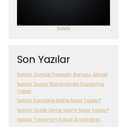
1xslots
Son Yazılar
1xslots Günlük Freespin Bonusu Almak
1xslots Sweet Bonanza’da Kazanma
Yolları
1xslots Kombine Bahis Nasıl Yapılır?
1xslots Üyelik Silme İşlemi Nasıl Yapılır?
1xslots Telegram Kanal Avantajları