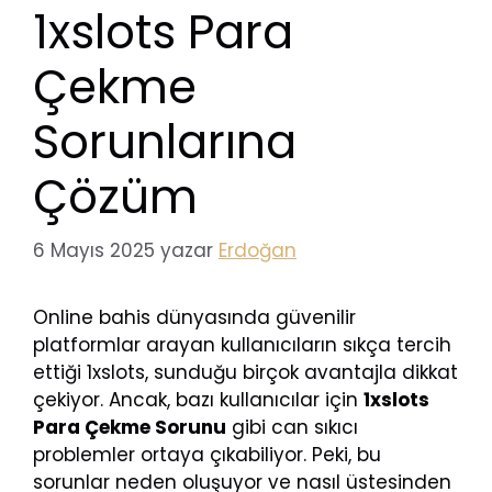
1xslots Para
Çekme
Sorunlarına
Çözüm
6 Mayıs 2025
yazar
Erdoğan
Online bahis dünyasında güvenilir
platformlar arayan kullanıcıların sıkça tercih
ettiği 1xslots, sunduğu birçok avantajla dikkat
çekiyor. Ancak, bazı kullanıcılar için
1xslots
Para Çekme Sorunu
gibi can sıkıcı
problemler ortaya çıkabiliyor. Peki, bu
sorunlar neden oluşuyor ve nasıl üstesinden