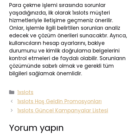
Para çekme işlemi sırasında sorunlar
yaşadığınızda, ilk olarak 1xslots müşteri
hizmetleriyle iletişime geçmeniz önerilir.
Onlar, işlemle ilgili belirtilen sorunları analiz
edecek ve çözüm önerileri sunacaktır. Ayrıca,
kullanıcıların hesap ayarlarını, bakiye
durumunu ve kimlik doğrulama belgelerini
kontrol etmeleri de faydalı olabilir. Sorunların
çözümünde sabırlı olmak ve gerekli tüm
bilgileri sağlamak önemlidir.
Kategoriler
1xslots
1xslots Hoş Geldin Promosyonları
1xslots Güncel Kampanyalar Listesi
Yorum yapın