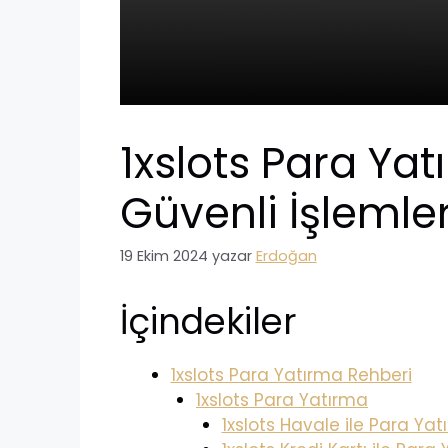
1xslots Para Ya
Güvenli İşlemler
19 Ekim 2024
yazar
Erdoğan
İçindekiler
1xslots Para Yatırma Rehberi
1xslots Para Yatırma
1xslots Havale ile Para Ya