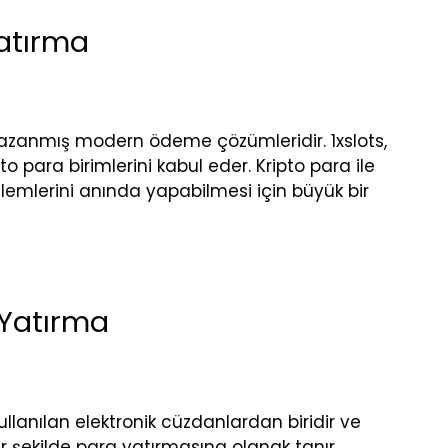
Yatırma
k kazanmış modern ödeme çözümleridir. 1xslots,
o para birimlerini kabul eder. Kripto para ile
 işlemlerini anında yapabilmesi için büyük bir
 Yatırma
ullanılan elektronik cüzdanlardan biridir ve
 bir şekilde para yatırmasına olanak tanır.