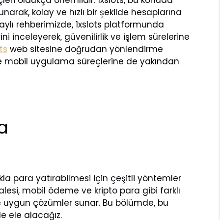
unarak, kolay ve hızlı bir şekilde hesaplarına
aylı rehberimizde, 1xslots platformunda
i inceleyerek, güvenilirlik ve işlem sürelerine
ts
web sitesine doğrudan yönlendirme
e mobil uygulama süreçlerine de yakından
a
ıkla para yatırabilmesi için çeşitli yöntemler
lesi, mobil ödeme ve kripto para gibi farklı
rine uygun çözümler sunar. Bu bölümde, bu
de ele alacağız.