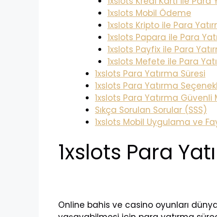
1xslots Kredi Kartı ile Para
1xslots Mobil Ödeme
1xslots Kripto ile Para Yatı
1xslots Papara ile Para Ya
1xslots Payfix ile Para Yat
1xslots Mefete ile Para Ya
1xslots Para Yatırma Süresi
1xslots Para Yatırma Seçenekl
1xslots Para Yatırma Güvenli 
Sıkça Sorulan Sorular (SSS)
1xslots Mobil Uygulama ve Fa
1xslots Para Ya
Online bahis ve casino oyunları dünyas
yaşayabilmesi için para yatırma süreçl