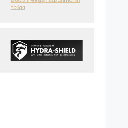
1xslots Freespin Kazanmanın
Yolları