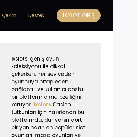
1XSLOT GİRİŞ
Çekim
Destek
1xslots, geniş oyun
koleksiyonu ile dikkat
çekerken, her seviyeden
oyuncuya hitap eden
bağlantılı ve kullanıcı dostu
bir platform olma özelliğini
koruyor.
1xslots
Casino
tutkunları için hazırlanan bu
platformda, dünyanın dört
bir yanından en popüler slot
oyunları, masa oyunları ve