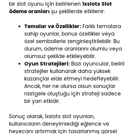
bir slot oyunu için belirlenen
1xslots Slot
ödeme oranları
şu şekillerde etkilenir:
Temalar ve Özellikler:
Farklı temalara
sahip oyunlar, bonus özellikler veya
özel sembollerle zenginleştirilebilir. Bu
durum, ödeme oranlarını olumlu veya
olumsuz şekilde etkileyebilir.
Oyun Stratejileri:
Bazı oyuncular, belirli
stratejiler kullanarak daha yüksek
kazançlar elde etmeyi hedefleyebilir.
Ancak, her ne olursa olsun sonuçlar
rastgele oluştuğu için strateji sadece
bir yan etkidir.
Sonuç olarak, 1xslots slot oyunları,
kullanıcıların deneyimlediği eğlence ve
heyecanı artırmak için tasarlanmış görsel