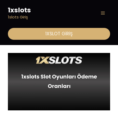
İçeriğe
1xslots
atla
Menü
1slots Giriş
1XSLOT GİRİŞ