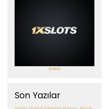
1xslots
Son Yazılar
1xslots Günlük Freespin Bonusu Almak