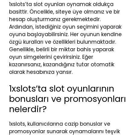
1xslots’ta slot oyunları oynamak oldukça
basittir. Öncelikle, siteye üye olmanız ve bir
hesap oluşturmanız gerekmektedir.
Ardından, istediğiniz oyun seçimini yaparak
oyuna başlayabilirsiniz. Her oyunun kendine
özgü kuralları ve özellikleri bulunmaktadır.
Genellikle, belirli bir miktar bahis yaparak
oyun simgelerini çevirirsiniz. Eğer
kazanırsanız, kazandığınız tutar otomatik
olarak hesabınıza yansır.
1xslots’ta slot oyunlarının
bonusları ve promosyonları
nelerdir?
1xslots, kullanıcılarına cazip bonuslar ve
promosyonlar sunarak oynamalarını teşvik