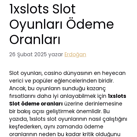
1xslots Slot
Oyunları Ödeme
Oranları
26 Şubat 2025
yazar
Erdoğan
Slot oyunları, casino dünyasının en heyecan
verici ve popüler eğlencelerinden biridir.
Ancak, bu oyunların sunduğu kazanç
fırsatlarını daha iyi anlayabilmek için
1xslots
Slot ödeme oranları
üzerine derinlemesine
bir bakış açısı geliştirmek önemlidir. Bu
yazıda, 1xslots slot oyunlarının nasıl çalıştığını
keşfederken, aynı zamanda ödeme
oranlarının neden bu kadar kritik olduğunu