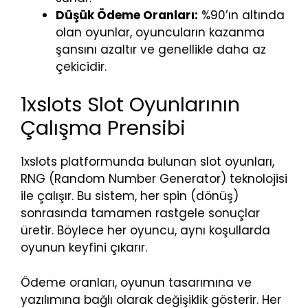
Düşük Ödeme Oranları:
%90’ın altında
olan oyunlar, oyuncuların kazanma
şansını azaltır ve genellikle daha az
çekicidir.
1xslots Slot Oyunlarının
Çalışma Prensibi
1xslots platformunda bulunan slot oyunları,
RNG (Random Number Generator) teknolojisi
ile çalışır. Bu sistem, her spin (dönüş)
sonrasında tamamen rastgele sonuçlar
üretir. Böylece her oyuncu, aynı koşullarda
oyunun keyfini çıkarır.
Ödeme oranları, oyunun tasarımına ve
yazılımına bağlı olarak değişiklik gösterir. Her