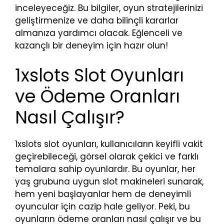
inceleyeceğiz. Bu bilgiler, oyun stratejilerinizi
geliştirmenize ve daha bilinçli kararlar
almanıza yardımcı olacak. Eğlenceli ve
kazançlı bir deneyim için hazır olun!
1xslots Slot Oyunları
ve Ödeme Oranları
Nasıl Çalışır?
1xslots slot oyunları, kullanıcıların keyifli vakit
geçirebileceği, görsel olarak çekici ve farklı
temalara sahip oyunlardır. Bu oyunlar, her
yaş grubuna uygun slot makineleri sunarak,
hem yeni başlayanlar hem de deneyimli
oyuncular için cazip hale geliyor. Peki, bu
oyunların ödeme oranları nasıl çalışır ve bu