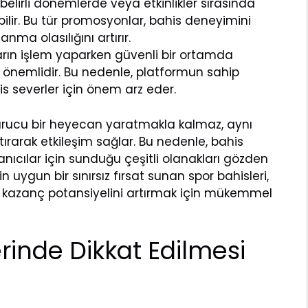
r, belirli dönemlerde veya etkinlikler sırasında
lir. Bu tür promosyonlar, bahis deneyimini
anma olasılığını artırır.
ıların işlem yaparken güvenli bir ortamda
önemlidir. Bu nedenle, platformun sahip
his severler için önem arz eder.
urucu bir heyecan yaratmakla kalmaz, aynı
ırarak etkileşim sağlar. Bu nedenle, bahis
cılar için sunduğu çeşitli olanakları gözden
 uygun bir sınırsız fırsat sunan spor bahisleri,
nde kazanç potansiyelini artırmak için mükemmel
erinde Dikkat Edilmesi