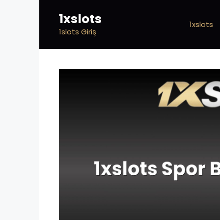
İçeriğe
1xslots
atla
1xslots
1slots Giriş