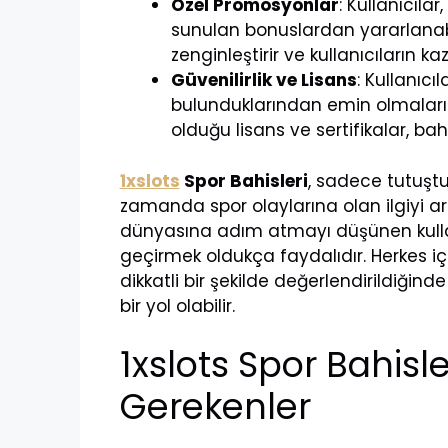
Özel Promosyonlar
: Kullanıcıla
sunulan bonuslardan yararlanabi
zenginleştirir ve kullanıcıların kaz
Güvenilirlik ve Lisans
: Kullanıc
bulunduklarından emin olmaları 
olduğu lisans ve sertifikalar, ba
1xslots
Spor Bahisleri
, sadece tutuşt
zamanda spor olaylarına olan ilgiyi art
dünyasına adım atmayı düşünen kullanı
geçirmek oldukça faydalıdır. Herkes için
dikkatli bir şekilde değerlendirildiği
bir yol olabilir.
1xslots Spor Bahisl
Gerekenler