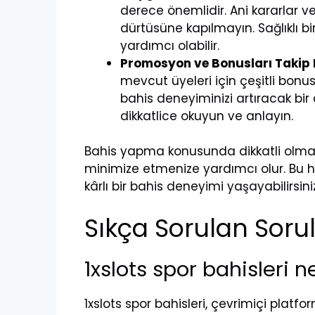
derece önemlidir. Ani kararlar v
dürtüsüne kapılmayın. Sağlıklı 
yardımcı olabilir.
Promosyon ve Bonusları Takip 
mevcut üyeleri için çeşitli bon
bahis deneyiminizi artıracak bir 
dikkatlice okuyun ve anlayın.
Bahis yapma konusunda dikkatli olmak,
minimize etmenize yardımcı olur. Bu hu
kârlı bir bahis deneyimi yaşayabilirsiniz
Sıkça Sorulan Soru
1xslots spor bahisleri n
1xslots spor bahisleri, çevrimiçi platfor