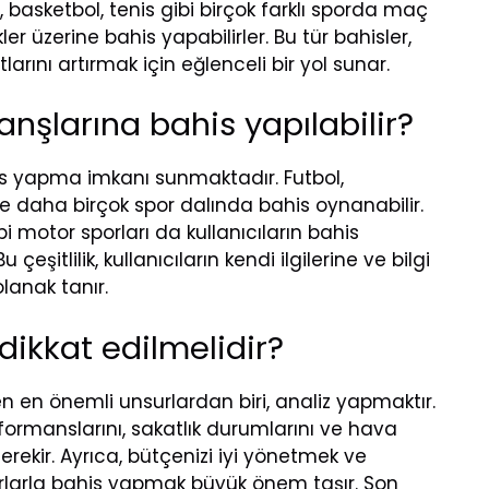
l, basketbol, tenis gibi birçok farklı sporda maç
kler üzerine bahis yapabilirler. Bu tür bahisler,
larını artırmak için eğlenceli bir yol sunar.
anşlarına bahis yapılabilir?
his yapma imkanı sunmaktadır. Futbol,
 ve daha birçok spor dalında bahis oynanabilir.
ibi motor sporları da kullanıcıların bahis
eşitlilik, kullanıcıların kendi ilgilerine ve bilgi
lanak tanır.
dikkat edilmelidir?
n en önemli unsurlardan biri, analiz yapmaktır.
ormanslarını, sakatlık durumlarını ve hava
ekir. Ayrıca, bütçenizi iyi yönetmek ve
rlarla bahis yapmak büyük önem taşır. Son