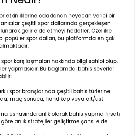
 etkinliklerine odaklanan heyecan verici bir
anıcılar çeşitli spor dallarında gerçekleşen
narak gelir elde etmeyi hedefler. Özellikle
ibi popüler spor dalları, bu platformda en çok
 almaktadır.
n spor karşılaşmaları hakkında bilgi sahibi olup,
ler yapmasıdır. Bu bağlamda, bahis severler
ilir:
farklı spor branşlarında çeşitli bahis türlerine
sında; maç sonucu, handikap veya alt/üst
laşma esnasında anlık olarak bahis yapma fırsatı
göre anlık stratejiler geliştirme şansı elde