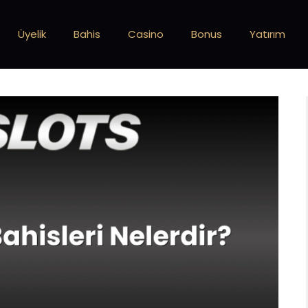
Üyelik
Bahis
Casino
Bonus
Yatırım