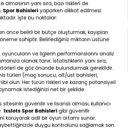
e olmasının yanı sıra, bazı riskleri de
s
Spor Bahisleri
yaparken dikkat edilmesi
adır. İşte bu noktalar:
önce belirli bir bütçe oluşturmak, kayıpları
öneme sahiptir. Belirlediğiniz miktarın üstüne
 oyuncuların ve liglerin performanslarını analiz
anıza olanak tanır. İstatistiklerin yanı sıra,
ktörleri de göz önünde bulundurmak gereklidir.
his türleri (maç sonucu, alt/üst bahisleri,
ibi olun. Her türün riskleri ve kazanç potansiyeli
 oynamak istediğinizi net bir şekilde
 sitesinin güvenilir ve lisanslı olması, kullanıcı
r.
1xslots Spor Bahisleri
gibi güvenilir
erini koruyarak adil bir oyun ortamı sunar.
aybettiğinizde duygu kontrolünü sağlamak son