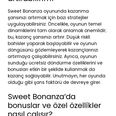
Sweet Bonanza oyununda kazanma
şansınızı artırmak için bazı stratejiler
uygulayabilirsiniz. Öncelikle, oyunun temel
dinamiklerini tam olarak anlamak önemlidir;
bu, kazanç şansınızı artırır. Düşük riskli
bahisler yaparak başlayabilir ve oyunun
döngüsünü gözlemleyerek kazançlarınızı
artırmaya çalışabilirsiniz. Ayrıca, oyunun
sunduğu ücretsiz döndürme özelliklerini ve
bonusları etkin bir şekilde kullanmak da
kazanç sağlayabilir. Unutmayın, her oyunda
olduğu gibi şans faktörü de devreye girer.
Sweet Bonanza’da
bonuslar ve özel özellikler
nasıl çalışır?