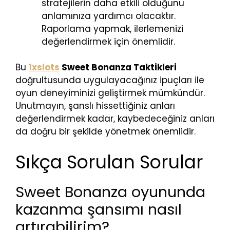
stratejilerin daha etkili olduğunu
anlamınıza yardımcı olacaktır.
Raporlama yapmak, ilerlemenizi
değerlendirmek için önemlidir.
Bu
1xslots
Sweet Bonanza Taktikleri
doğrultusunda uygulayacağınız ipuçları ile
oyun deneyiminizi geliştirmek mümkündür.
Unutmayın, şanslı hissettiğiniz anları
değerlendirmek kadar, kaybedeceğiniz anları
da doğru bir şekilde yönetmek önemlidir.
Sıkça Sorulan Sorular
Sweet Bonanza oyununda
kazanma şansımı nasıl
artırabilirim?