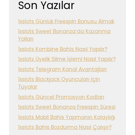
Son Yazılar
1xslots Günlük Freespin Bonusu Almak
1xslots Sweet Bonanza’da Kazanma
Yolları
1xslots Kombine Bahis Nasıl Yapılır?
1xslots Üyelik Silme İşlemi Nasıl Yapılır?
1xslots Telegram Kanal Avantajları
1xslots Blackjack Oyuncuları İçin
Tüyolar
1xslots Güncel Promosyon Kodları
1xslots Sweet Bonanza Freespin Süresi
1xslots Mobil Bahis Yapmanın Kolaylığı
1xslots Bahis Bozdurma Nasıl Çalışır?