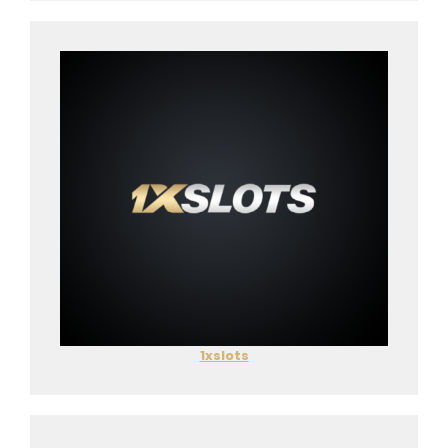
1xslots