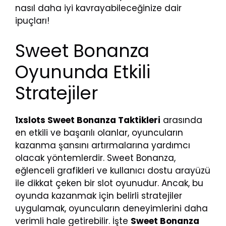
nasıl daha iyi kavrayabileceğinize dair
ipuçları!
Sweet Bonanza
Oyununda Etkili
Stratejiler
1xslots Sweet Bonanza Taktikleri
arasında
en etkili ve başarılı olanlar, oyuncuların
kazanma şansını artırmalarına yardımcı
olacak yöntemlerdir. Sweet Bonanza,
eğlenceli grafikleri ve kullanıcı dostu arayüzü
ile dikkat çeken bir slot oyunudur. Ancak, bu
oyunda kazanmak için belirli stratejiler
uygulamak, oyuncuların deneyimlerini daha
verimli hale getirebilir. İşte
Sweet Bonanza