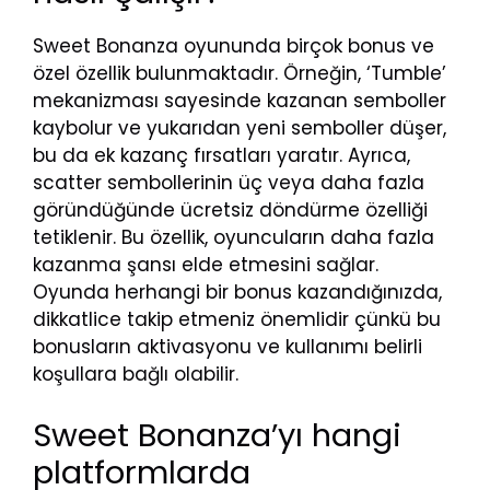
Sweet Bonanza oyununda birçok bonus ve
özel özellik bulunmaktadır. Örneğin, ‘Tumble’
mekanizması sayesinde kazanan semboller
kaybolur ve yukarıdan yeni semboller düşer,
bu da ek kazanç fırsatları yaratır. Ayrıca,
scatter sembollerinin üç veya daha fazla
göründüğünde ücretsiz döndürme özelliği
tetiklenir. Bu özellik, oyuncuların daha fazla
kazanma şansı elde etmesini sağlar.
Oyunda herhangi bir bonus kazandığınızda,
dikkatlice takip etmeniz önemlidir çünkü bu
bonusların aktivasyonu ve kullanımı belirli
koşullara bağlı olabilir.
Sweet Bonanza’yı hangi
platformlarda