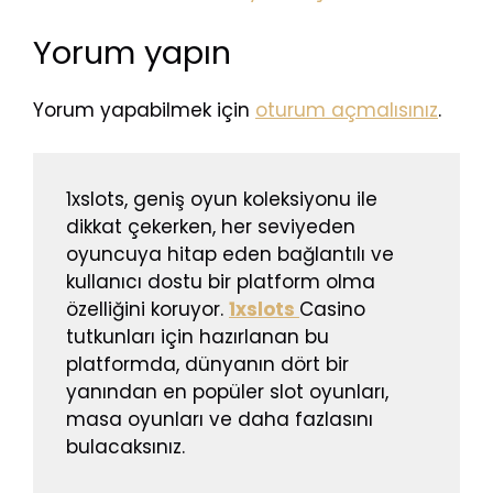
Yorum yapın
Yorum yapabilmek için
oturum açmalısınız
.
1xslots, geniş oyun koleksiyonu ile
dikkat çekerken, her seviyeden
oyuncuya hitap eden bağlantılı ve
kullanıcı dostu bir platform olma
özelliğini koruyor.
1xslots
Casino
tutkunları için hazırlanan bu
platformda, dünyanın dört bir
yanından en popüler slot oyunları,
masa oyunları ve daha fazlasını
bulacaksınız.