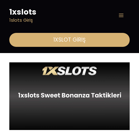
İçeriğe
1xslots
atla
Menü
1slots Giriş
1XSLOT GİRİŞ