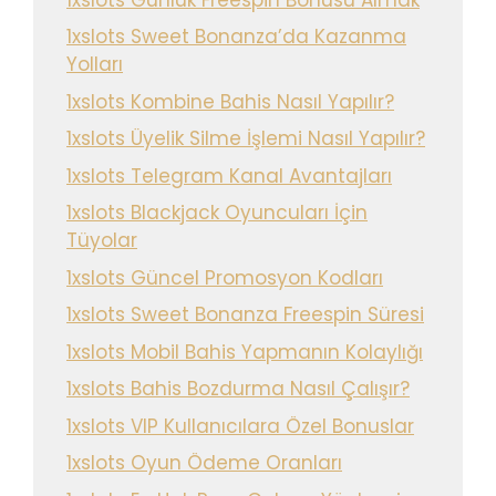
1xslots Sweet Bonanza’da Kazanma
Yolları
1xslots Kombine Bahis Nasıl Yapılır?
1xslots Üyelik Silme İşlemi Nasıl Yapılır?
1xslots Telegram Kanal Avantajları
1xslots Blackjack Oyuncuları İçin
Tüyolar
1xslots Güncel Promosyon Kodları
1xslots Sweet Bonanza Freespin Süresi
1xslots Mobil Bahis Yapmanın Kolaylığı
1xslots Bahis Bozdurma Nasıl Çalışır?
1xslots VIP Kullanıcılara Özel Bonuslar
1xslots Oyun Ödeme Oranları