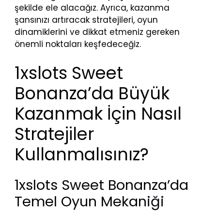
şekilde ele alacağız. Ayrıca, kazanma
şansınızı artıracak stratejileri, oyun
dinamiklerini ve dikkat etmeniz gereken
önemli noktaları keşfedeceğiz.
1xslots Sweet
Bonanza’da Büyük
Kazanmak İçin Nasıl
Stratejiler
Kullanmalısınız?
1xslots Sweet Bonanza’da
Temel Oyun Mekaniği