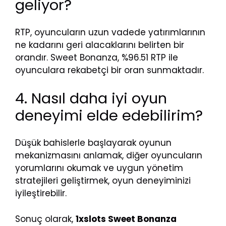
geliyor?
RTP, oyuncuların uzun vadede yatırımlarının
ne kadarını geri alacaklarını belirten bir
orandır. Sweet Bonanza, %96.51 RTP ile
oyunculara rekabetçi bir oran sunmaktadır.
4. Nasıl daha iyi oyun
deneyimi elde edebilirim?
Düşük bahislerle başlayarak oyunun
mekanizmasını anlamak, diğer oyuncuların
yorumlarını okumak ve uygun yönetim
stratejileri geliştirmek, oyun deneyiminizi
iyileştirebilir.
Sonuç olarak,
1xslots Sweet Bonanza