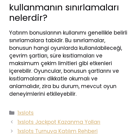
kullanmanın sınırlamaları
nelerdir?
Yatırım bonuslarının kullanımı genellikle belirli
sınırlamalara tabidir. Bu sınırlamalar,
bonusun hangi oyunlarda kullanılabileceği,
çevrim şartları, süre kısıtlamaları ve
maksimum çekim limitleri gibi etkenleri
içerebilir. Oyuncular, bonusun şartlarını ve
kısıtlamalarını dikkatle okumalı ve
anlamalıdır, zira bu durum, mevcut oyun
deneyimlerini etkileyebilir.
Kategoriler
1xslots
1xslots Jackpot Kazanma Yolları
1xslots Turnuva Katılım Rehberi