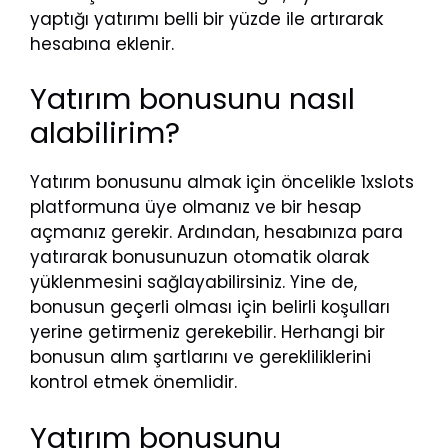
yaptığı yatırımı belli bir yüzde ile artırarak
hesabına eklenir.
Yatırım bonusunu nasıl
alabilirim?
Yatırım bonusunu almak için öncelikle 1xslots
platformuna üye olmanız ve bir hesap
açmanız gerekir. Ardından, hesabınıza para
yatırarak bonusunuzun otomatik olarak
yüklenmesini sağlayabilirsiniz. Yine de,
bonusun geçerli olması için belirli koşulları
yerine getirmeniz gerekebilir. Herhangi bir
bonusun alım şartlarını ve gerekliliklerini
kontrol etmek önemlidir.
Yatırım bonusunu