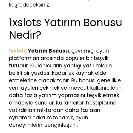
keşfedeceksiniz.
1xslots Yatırım Bonusu
Nedir?
1xslots
Yatırım Bonusu
, çevrimiçi oyun
platformları arasında popüler bir teşvik
türüdür. Kullanıcıların yaptığı yatırımların
belirli bir yüzdesi kadar ek kaynak elde
etmelerine olanak tanır. Bu bonus, genellikle
yeni üyeleri çekmek ve mevcut kullanıcıların
daha fazla yatırım yapmasını teşvik etmek
amacıyla sunulur. Kullanıcılar, hesaplarına
yatırdıkları miktardan daha fazlasını
oynama hakkı kazanarak, oyun
deneyimlerini zenginleştirir.