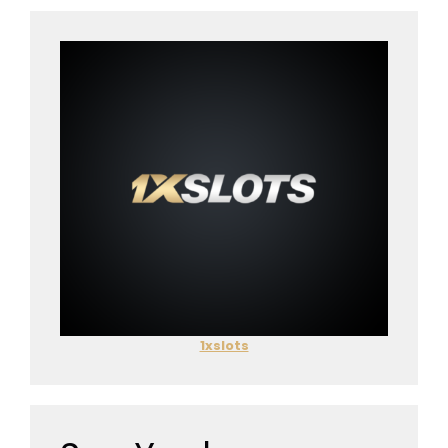
1xslots