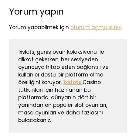
Yorum yapın
Yorum yapabilmek için
oturum açmalısınız
.
1xslots, geniş oyun koleksiyonu ile
dikkat çekerken, her seviyeden
oyuncuya hitap eden bağlantılı ve
kullanıcı dostu bir platform olma
özelliğini koruyor.
1xslots
Casino
tutkunları için hazırlanan bu
platformda, dünyanın dört bir
yanından en popüler slot oyunları,
masa oyunları ve daha fazlasını
bulacaksınız.