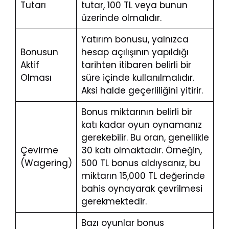
Tutarı
tutar, 100 TL veya bunun
üzerinde olmalıdır.
Yatırım bonusu, yalnızca
Bonusun
hesap açılışının yapıldığı
Aktif
tarihten itibaren belirli bir
Olması
süre içinde kullanılmalıdır.
Aksi halde geçerliliğini yitirir.
Bonus miktarının belirli bir
katı kadar oyun oynamanız
gerekebilir. Bu oran, genellikle
Çevirme
30 katı olmaktadır. Örneğin,
(Wagering)
500 TL bonus aldıysanız, bu
miktarın 15,000 TL değerinde
bahis oynayarak çevrilmesi
gerekmektedir.
Bazı oyunlar bonus