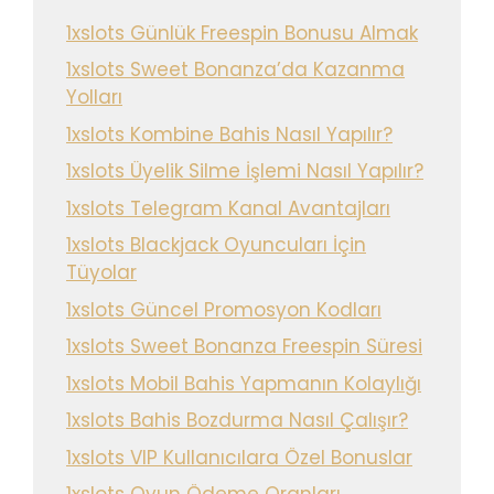
1xslots Günlük Freespin Bonusu Almak
1xslots Sweet Bonanza’da Kazanma
Yolları
1xslots Kombine Bahis Nasıl Yapılır?
1xslots Üyelik Silme İşlemi Nasıl Yapılır?
1xslots Telegram Kanal Avantajları
1xslots Blackjack Oyuncuları İçin
Tüyolar
1xslots Güncel Promosyon Kodları
1xslots Sweet Bonanza Freespin Süresi
1xslots Mobil Bahis Yapmanın Kolaylığı
1xslots Bahis Bozdurma Nasıl Çalışır?
1xslots VIP Kullanıcılara Özel Bonuslar