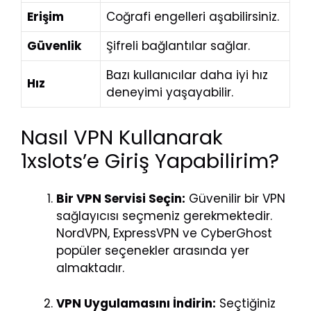
Erişim
Coğrafi engelleri aşabilirsiniz.
Güvenlik
Şifreli bağlantılar sağlar.
Bazı kullanıcılar daha iyi hız
Hız
deneyimi yaşayabilir.
Nasıl VPN Kullanarak
1xslots’e Giriş Yapabilirim?
Bir VPN Servisi Seçin:
Güvenilir bir VPN
sağlayıcısı seçmeniz gerekmektedir.
NordVPN, ExpressVPN ve CyberGhost
popüler seçenekler arasında yer
almaktadır.
VPN Uygulamasını İndirin:
Seçtiğiniz