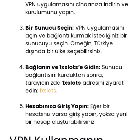
VPN uygulamasını cihazınıza indirin ve
kurulumunu yapın.
Bir Sunucu Seçin:
VPN uygulamasını
açın ve bağlantı kurmak istediğiniz bir
sunucuyu seçin. Örneğin, Türkiye
dışında bir ülke seçebilirsiniz.
Bağlanın ve 1xslots’e Gidin:
Sunucu
bağlantısını kurduktan sonra,
tarayıcınızda
1xslots
adresini ziyaret
edin:
1xslots
.
Hesabınıza Giriş Yapın:
Eğer bir
hesabınız varsa giriş yapın, yoksa yeni
bir hesap oluşturabilirsiniz.