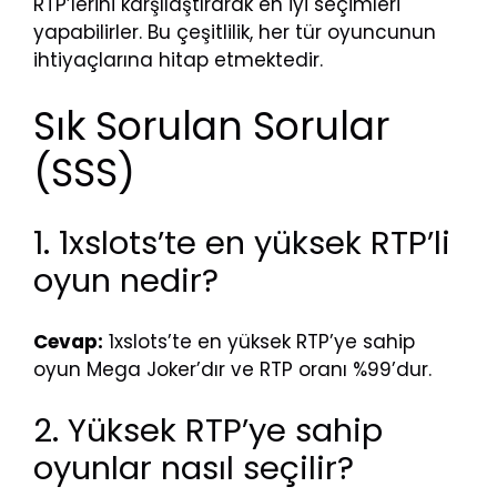
RTP’lerini karşılaştırarak en iyi seçimleri
yapabilirler. Bu çeşitlilik, her tür oyuncunun
ihtiyaçlarına hitap etmektedir.
Sık Sorulan Sorular
(SSS)
1. 1xslots’te en yüksek RTP’li
oyun nedir?
Cevap:
1xslots’te en yüksek RTP’ye sahip
oyun Mega Joker’dır ve RTP oranı %99’dur.
2. Yüksek RTP’ye sahip
oyunlar nasıl seçilir?