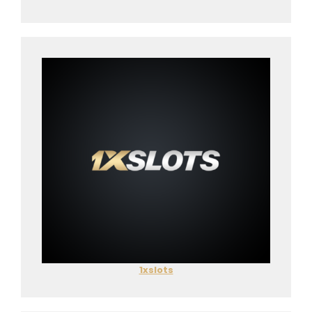
1xslots