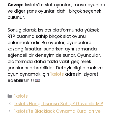
Cevap:
1xslots’te slot oyunları, masa oyunları
ve diğer şans oyunları dahil birçok seçenek
bulunur.
Sonuç olarak, 1xslots platformunda yüksek
RTP puanına sahip birçok slot oyunu
bulunmaktadır. Bu oyunlar, oyunculara
kazanç fırsatları sunarken aynı zamanda
eğlenceli bir deneyim de sunar. Oyuncular,
platformda daha fazla vakit geçirerek
şanslarını artırabilirler. Detaylı bilgi almak ve
oyun oynamak için
1xslots
adresini ziyaret
edebilirsiniz!
Kategoriler
1xslots
1xslots Hangi Lisansa Sahip? Güvenilir Mi?
1xslots’te Blackjack Oynama Kuralları ve