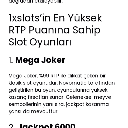
doğrudan etkileyebilir.
1xslots’in En Yüksek
RTP Puanına Sahip
Slot Oyunları
1.
Mega Joker
Mega Joker, %99 RTP ile dikkat çeken bir
klasik slot oyunudur. Novomatic tarafından
geliştirilen bu oyun, oyuncularına yüksek
kazanç fırsatları sunar. Geleneksel meyve
sembollerinin yanı sıra, jackpot kazanma
şansı da mevcuttur.
2.
Jackpot 6000