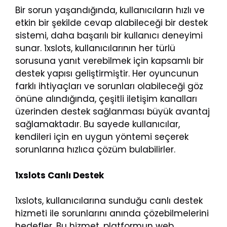
Bir sorun yaşandığında, kullanıcıların hızlı ve
etkin bir şekilde cevap alabileceği bir destek
sistemi, daha başarılı bir kullanıcı deneyimi
sunar. 1xslots, kullanıcılarının her türlü
sorusuna yanıt verebilmek için kapsamlı bir
destek yapısı geliştirmiştir. Her oyuncunun
farklı ihtiyaçları ve sorunları olabileceği göz
önüne alındığında, çeşitli iletişim kanalları
üzerinden destek sağlanması büyük avantaj
sağlamaktadır. Bu sayede kullanıcılar,
kendileri için en uygun yöntemi seçerek
sorunlarına hızlıca çözüm bulabilirler.
1xslots Canlı Destek
1xslots, kullanıcılarına sunduğu canlı destek
hizmeti ile sorunlarını anında çözebilmelerini
hedefler. Bu hizmet, platformun web