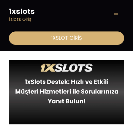
İçeriğe
1xslots
atla
Menü
1slots Giriş
1XSLOT GİRİŞ