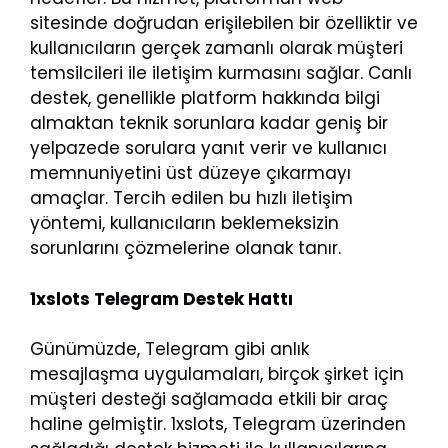
sitesinde doğrudan erişilebilen bir özelliktir ve
kullanıcıların gerçek zamanlı olarak müşteri
temsilcileri ile iletişim kurmasını sağlar. Canlı
destek, genellikle platform hakkında bilgi
almaktan teknik sorunlara kadar geniş bir
yelpazede sorulara yanıt verir ve kullanıcı
memnuniyetini üst düzeye çıkarmayı
amaçlar. Tercih edilen bu hızlı iletişim
yöntemi, kullanıcıların beklemeksizin
sorunlarını çözmelerine olanak tanır.
1xslots Telegram Destek Hattı
Günümüzde, Telegram gibi anlık
mesajlaşma uygulamaları, birçok şirket için
müşteri desteği sağlamada etkili bir araç
haline gelmiştir. 1xslots, Telegram üzerinden