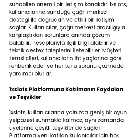
sunabilen önemli bir iletişim kanalıdır. 1xslots,
kullanıcılarına sunduğu çağrı merkezi
desteği ile doğrudan ve etkili bir iletişim
sağlar. Kullanıcılar, çağrı merkezi aracılığıyla
karşılaştıkları sorunlara anında çözüm
bulabilir, hesaplarıyla ilgili bilgi alabilir ve
teknik destek taleplerini iletebilirler. Müşteri
temsilcileri, kullanıcıların ihtiyaçlarına göre
rehberlik eder ve her türlü sorunu çözmede
yardımcı olurlar.
1xslots Platformuna Katılmanın Faydaları
ve Teşvikler
1xslots, kullanıcılarına yalnızca geniş bir oyun
yelpazesi sunmakla kalmaz, aynı zamanda
üyelerine çeşitli teşvikler de sağlar.
Platforma yeni katılan kullanıcılar için hoş