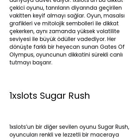
dünyaya davet ediyor. 1xslots’un bu dikkat
çekici oyunu, tanrıların diyarında geçirilen
vakitten keyif almayı sağlar. Oyun, masalsı
grafikleri ve mitolojik sembolleri ile dikkat
çekerken, aynı zamanda yüksek volatilite
seviyesi ile büyük ödüller vadediyor. Her
dönüşte farklı bir heyecan sunan Gates Of
Olympus, oyuncunun dikkatini sürekli canlı
tutmayı başarır.
1xslots Sugar Rush
1xslots’un bir diğer sevilen oyunu Sugar Rush,
oyuncuları renkli ve lezzetli bir maceraya