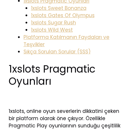
1xslots Pragmatic Oyunları
1xslots Sweet Bonanza
1xslots Gates Of Olympus
1xslots Sugar Rush
1xslots Wild West
Platforma Katılmanın Faydaları ve
Teşvikler
Sıkça Sorulan Sorular (SSS)
1xslots Pragmatic
Oyunları
1xslots, online oyun severlerin dikkatini çeken
bir platform olarak öne çıkıyor. Özellikle
Pragmatic Play oyunlarının sunduğu çeşitlilik