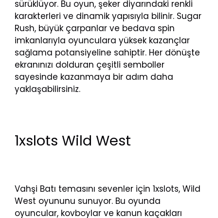
sürüklüyor. Bu oyun, şeker diyarındaki renkli
karakterleri ve dinamik yapısıyla bilinir. Sugar
Rush, büyük çarpanlar ve bedava spin
imkanlarıyla oyunculara yüksek kazançlar
sağlama potansiyeline sahiptir. Her dönüşte
ekranınızı dolduran çeşitli semboller
sayesinde kazanmaya bir adım daha
yaklaşabilirsiniz.
1xslots Wild West
Vahşi Batı temasını sevenler için 1xslots, Wild
West oyununu sunuyor. Bu oyunda
oyuncular, kovboylar ve kanun kaçakları