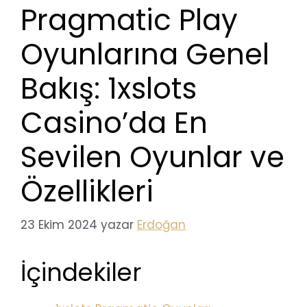
Pragmatic Play
Oyunlarına Genel
Bakış: 1xslots
Casino’da En
Sevilen Oyunlar ve
Özellikleri
23 Ekim 2024
yazar
Erdoğan
İçindekiler