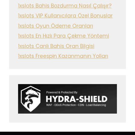
1xslots Bahis Bozdurma Nasıl Çalışır?
1xslots VIP Kullanıcılara Özel Bonuslar
1xslots Oyun Ödeme Oranları
1xslots En Hızlı Para Çekme Yöntemi
1xslots Canlı Bahis Oran Bilgisi
1xslots Freespin Kazanmanın Yolları