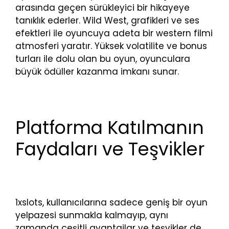
arasında geçen sürükleyici bir hikayeye
tanıklık ederler. Wild West, grafikleri ve ses
efektleri ile oyuncuya adeta bir western filmi
atmosferi yaratır. Yüksek volatilite ve bonus
turları ile dolu olan bu oyun, oyunculara
büyük ödüller kazanma imkanı sunar.
Platforma Katılmanın
Faydaları ve Teşvikler
1xslots, kullanıcılarına sadece geniş bir oyun
yelpazesi sunmakla kalmayıp, aynı
zamanda çeşitli avantajlar ve teşvikler de