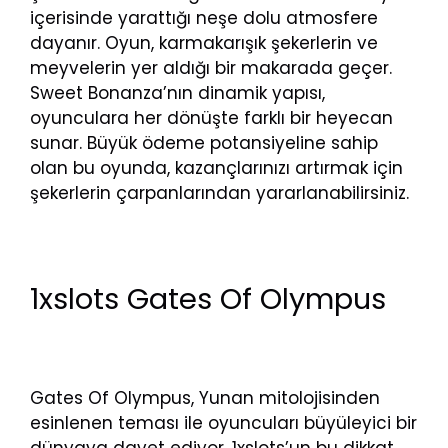
içerisinde yarattığı neşe dolu atmosfere
dayanır. Oyun, karmakarışık şekerlerin ve
meyvelerin yer aldığı bir makarada geçer.
Sweet Bonanza’nın dinamik yapısı,
oyunculara her dönüşte farklı bir heyecan
sunar. Büyük ödeme potansiyeline sahip
olan bu oyunda, kazançlarınızı artırmak için
şekerlerin çarpanlarından yararlanabilirsiniz.
1xslots Gates Of Olympus
Gates Of Olympus, Yunan mitolojisinden
esinlenen teması ile oyuncuları büyüleyici bir